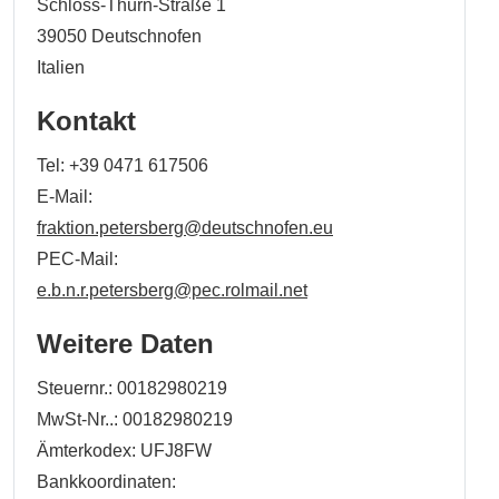
Schloss-Thurn-Straße 1
39050
Deutschnofen
Italien
Kontakt
Tel:
+39 0471 617506
E-Mail:
fraktion.petersberg@deutschnofen.eu
PEC-Mail:
e.b.n.r.petersberg@pec.rolmail.net
Weitere Daten
Steuernr.: 00182980219
MwSt-Nr..: 00182980219
Ämterkodex: UFJ8FW
Bankkoordinaten: